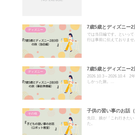
7歳5歳とディズニー
ディズニー
では当日編です。といって
行は事前に伝えておりません
7歳5歳とディズニー
ディズニー
2026.10.3～2026
しかった旅。...
子供の習い事のお話
その他
先日、娘が「これ行きたい
た。 どれどれ