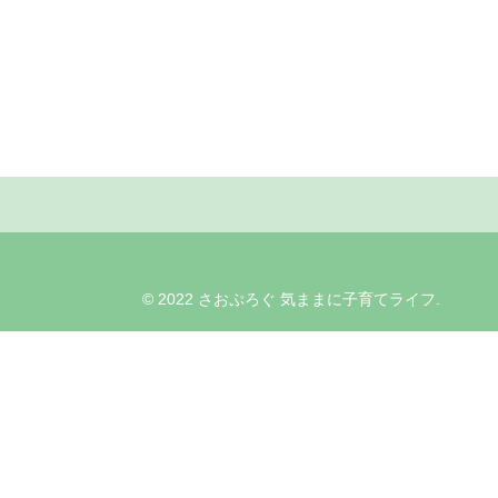
© 2022 さおぷろぐ 気ままに子育てライフ.