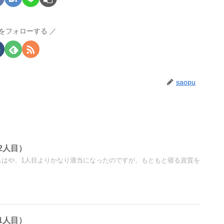
puをフォローする
saopu
2人目）
もはや、1人目よりかなり適当になったのですが、もともと寝る資質を
1人目）